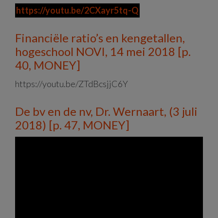
https://youtu.be/2CXayr5tq-Q
Financiële ratio’s en kengetallen,
hogeschool NOVI, 14 mei 2018 [p.
40, MONEY]
https://youtu.be/ZTdBcsjjC6Y
De bv en de nv, Dr. Wernaart, (3 juli
2018) [p. 47, MONEY]