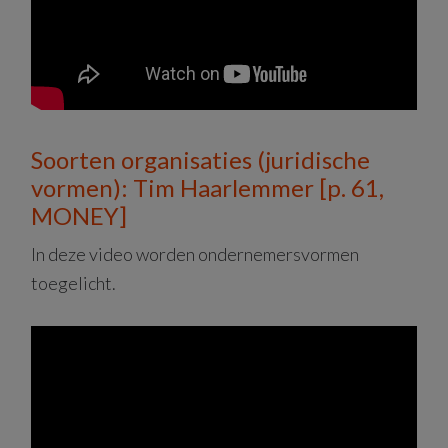
Soorten organisaties (juridische
vormen): Tim Haarlemmer [p. 61,
MONEY]
In deze video worden ondernemersvormen
toegelicht.