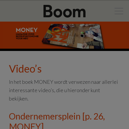
Door
Spring
naar
naar
de
de
hoofd
eerste
inhoud
sidebar
Video’s
In het boek MONEY wordt verwezen naar allerlei
interessante video’s, die u hieronder kunt
bekijken.
Ondernemersplein [p. 26,
MONEY]